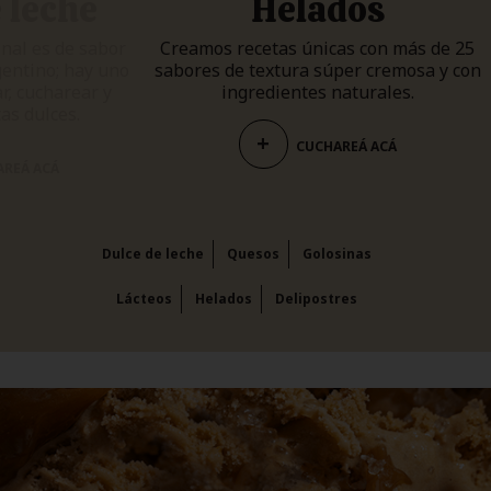
 leche
Helados
inal es
de sabor
Creamos recetas únicas
con más de 25
entino; hay uno
sabores
de textura súper cremosa
y con
r, cucharear
y
ingredientes naturales.
as dulces.
+
CUCHAREÁ ACÁ
REÁ ACÁ
Dulce de leche
Quesos
Golosinas
Lácteos
Helados
Delipostres