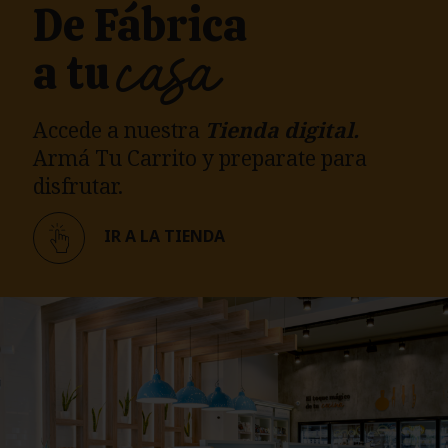
De Fábrica
casa
a tu
Accede a nuestra
Tienda
digital.
Armá Tu Carrito
y preparate para
disfrutar.
IR A LA TIENDA