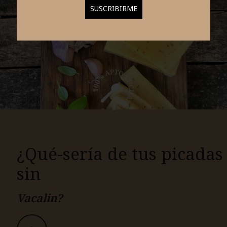
¿Qué-sería de tus picadas
sin
Vacalin?