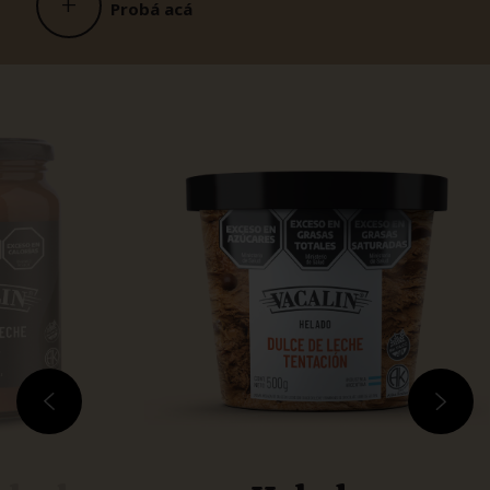
+
Probá acá
Previous
Next