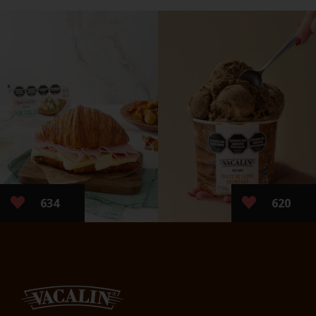
634
620