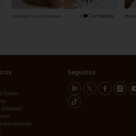
15 minutos • 4 a 6 Porciones
INTERMEDIA
30 min
A
tros
Seguinos
s Somos
tos
 estamos?
icias
á con nosotros
s