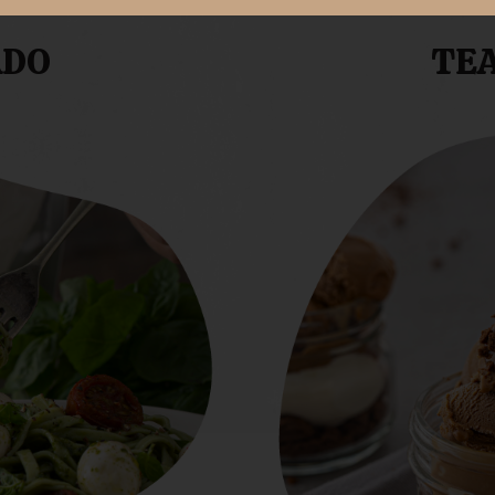
ADO
TE