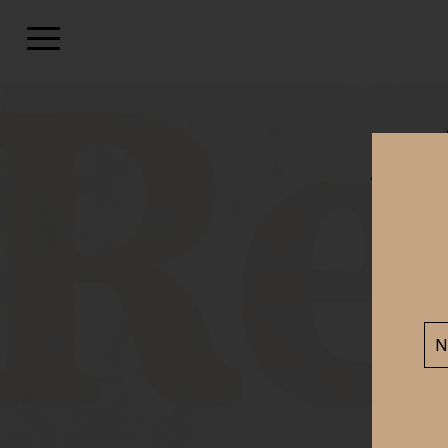
Productos
ten
¿Quiénes somos?
Apl
¿Dónde estamos?
Vacalin Como en Casa