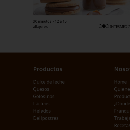
30 minutos • 12 a 15
alfajores
INTERMEDI
Productos
Noso
Dulce de leche
Home
Quesos
Quiene
Golosinas
Produc
Lácteos
¿Dónde
Helados
Franqu
Delipostres
Trabaj
Receta