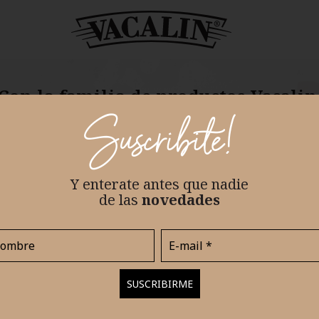
Con la familia de productos Vacalin
es un sin fín de recet
Suscribite!
icá tu magia, nosotros te acompaña
Y enterate antes que nadie
de las
novedades