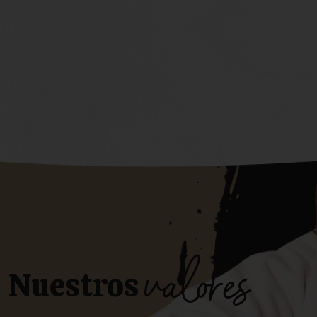
q
valores
Nuestros