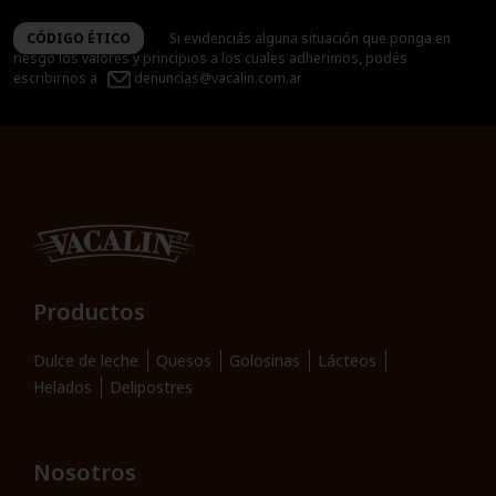
CÓDIGO ÉTICO
Si evidenciás alguna situación que ponga en
riesgo los valores y principios a los cuales adherimos, podés
escribirnos a
denuncias@vacalin.com.ar
Productos
Dulce de leche
Quesos
Golosinas
Lácteos
Helados
Delipostres
Nosotros