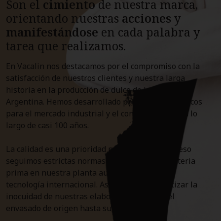
Son el
cimiento
de nuestra marca,
orientando nuestras
acciones
y
manifestándose
en cada palabra y
tarea que realizamos.
En Vacalin nos destacamos por el compromiso con la
satisfacción de nuestros clientes y nuestra larga
historia en la producción de dulce de leche en
Argentina. Hemos desarrollado productos específicos
para el mercado industrial y el consumo masivo a lo
largo de casi 100 años.
La calidad es una prioridad para nosotros, por eso
seguimos estrictas normas de control de la materia
prima en nuestra planta automatizada con
tecnología internacional. Así logramos garantizar la
inocuidad de nuestras elaboraciones desde el
envasado de origen hasta su consumo.