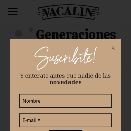
Generaciones
artistas
x
de
Suscribite!
Vacalin: Nuestra historia de tradición y
Y enterate antes que nadie
de las
excelencia
novedades