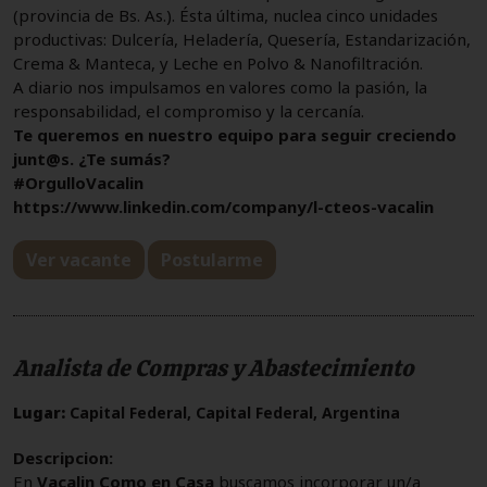
(provincia de Bs. As.). Ésta última, nuclea cinco unidades
productivas: Dulcería, Heladería, Quesería, Estandarización,
Crema & Manteca, y Leche en Polvo & Nanofiltración.
A diario nos impulsamos en valores como la pasión, la
responsabilidad, el compromiso y la cercanía.
Te queremos en nuestro equipo para seguir creciendo
junt@s. ¿Te sumás?
#OrgulloVacalin
https://www.linkedin.com/company/l-cteos-vacalin
Ver vacante
Postularme
Analista de Compras y Abastecimiento
Lugar:
Capital Federal, Capital Federal, Argentina
Descripcion:
En
Vacalin Como en Casa
buscamos incorporar un/a