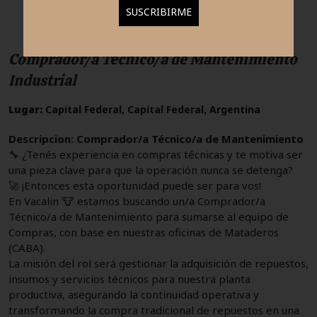
estas áreas
Comprador/a Técnico/a de Mantenimiento
Industrial
Lugar:
Capital Federal, Capital Federal, Argentina
Descripcion:
Comprador/a Técnico/a de Mantenimiento
🔧 ¿Tenés experiencia en compras técnicas y te motiva ser
una pieza clave para que la operación nunca se detenga?
🚀 ¡Entonces esta oportunidad puede ser para vos!
En Vacalin 🐮 estamos buscando un/a Comprador/a
Técnico/a de Mantenimiento para sumarse al equipo de
Compras, con base en nuestras oficinas de Mataderos
(CABA).
La misión del rol será gestionar la adquisición de repuestos,
insumos y servicios técnicos para nuestra planta
productiva, asegurando la continuidad operativa y
transformando la compra tradicional de repuestos en una