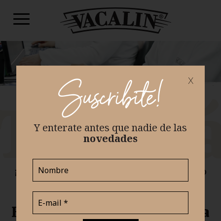
x
Suscribite!
¡Si amas la comida, sos la persona que
buscamos! En Vacalin, queremos personas
con talento y pasión en el mundo de la
Y enterate antes que nadie
de las
gastronomía.
novedades
Unite a nuestro equipo y juntos hagamos
deliciosas experiencias.
¡Postulate hoy y descubrí un viaje culinario
emocionante!
Buscamos apasionados para