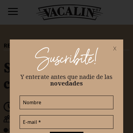
RECETAS
|
TEAM SALADO
x
Suscribite!
Sopa de Calabaza
Y enterate antes que nadie
de las
con Queso Azul
novedades
30 minutos
2 a 4 Porciones
FÁCIL