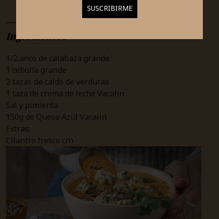
Ingredientes
1/2 anco de calabaza grande
1 cebolla grande
2 tazas de caldo de verduras
1 taza de crema de leche Vacalin
Sal y pimienta
150g de Queso Azul Vacalin
Extras:
Cilantro fresco c/n