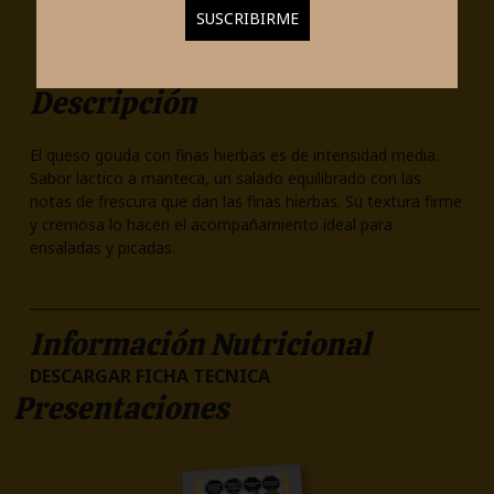
Descripción
El queso gouda con finas hierbas es de intensidad media.
Sabor lactico a manteca, un salado equilibrado con las
notas de frescura que dan las finas hierbas. Su textura firme
y cremosa lo hacen el acompañamiento ideal para
ensaladas y picadas.
Información Nutricional
DESCARGAR FICHA TECNICA
Presentaciones