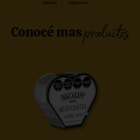
Helados
Delipostres
productos
Conocé mas