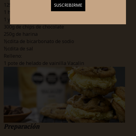
125g de azúcar negra
1 huevo
1 yema de huevo
300g de chips de chocolate
250g de harina
½cdita de bicarbonato de sodio
½cdita de sal
Relleno:
1 pote de helado de vainilla Vacalin
Preparación