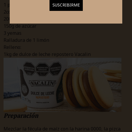
1 pizca de bicarbonato de sodio
2cditas de polvo de hornear
200g de manteca Vacalin
150g de azúcar
3 yemas
Ralladura de 1 limón
Relleno:
1kg de dulce de leche repostero Vacalin
Preparación
Mezclar la fécula de maíz con la harina 0000, la pizca