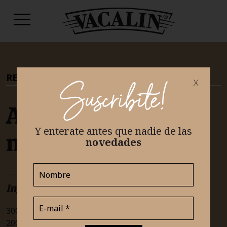
RECETAS
|
TEAM DULCE
x
Suscribite!
Alfajores de
Y enterate antes que nadie
de las
maicena
novedades
Ingredientes
300g de fécula de maíz
200g de harina 0000