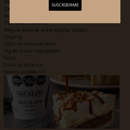
300gr de galletitas de vainilla
100gr de manteca derretida Vacalín
Relleno:
3 bananas medianas
400g de dulce de leche original Vacalín
Topping:
250c.c de crema de leche
15g de azúcar impalpable
Extra:
Dulce de leche c/n
Nueces picadas c/n