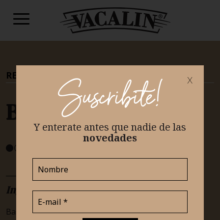
RECETAS
|
TEAM DULCE
x
Suscribite!
BANOFEE
Y enterate antes que nadie
de las
novedades
FÁCIL
Ingredientes
Base de galletitas: