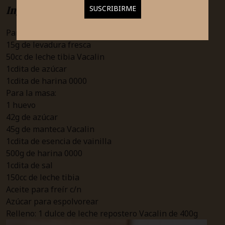
Ingredientes
Para el fermento
15g de levadura fresca
50cc de leche tibia Vacalin
1cdita de azúcar
1cdita de harina 0000
Para la masa:
1 huevo
42g de azúcar
45g de manteca Vacalin
1cdita de esencia de vainilla
500g de harina 0000
1cdita de sal
150cc de leche tibia
Aceite para freír c/n
Azúcar para espolvorear
Relleno: 1 dulce de leche repostero Vacalin de 400g