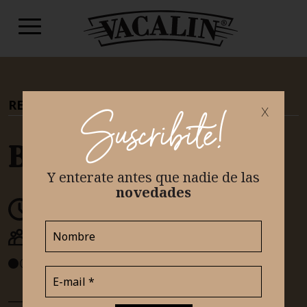
RECETAS
|
TEAM DULCE
x
Suscribite!
Bolas de fraile
Y enterate antes que nadie
de las
novedades
30 minutos
2 docenas
INTERMEDIO