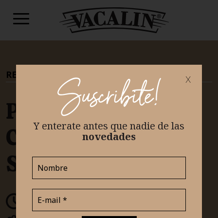
RECETAS
|
TEAM SALADO
x
Suscribite!
Papas Rosti
Y enterate antes que nadie
de las
Crocante con Queso
novedades
Sardo
30 minutos