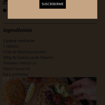
4 Porciones
INTERMEDIO
Ingredientes
2 papas medianas
1 cebolla
1Cda de Manteca Vacalin
300g de Queso sardo Vacalin
Tomates cherry c/n
Palta fresca c/n
Sal y pimienta