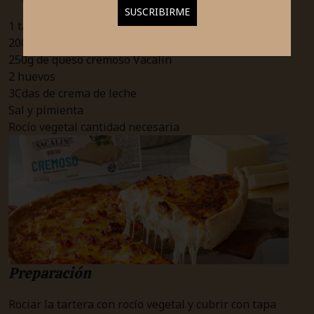
1 tapa pascualina criolla
200g de jamón cocido
250g de queso cremoso Vacalín
2 huevos
3Cdas de crema de leche
Sal y pimienta
Rocío vegetal cantidad necesaria
Preparación
Rociar la tartera con rocío vegetal y cubrir con tapa