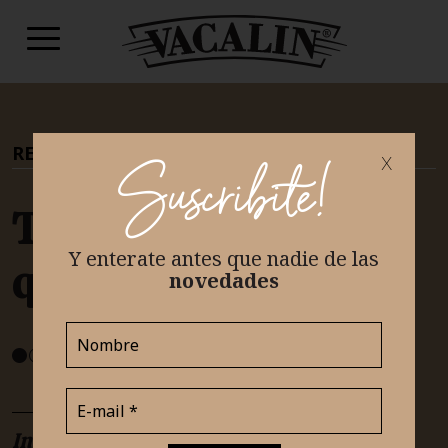
RECETAS
|
TEAM SALADO
x
Suscribite!
Tarta de jamón y
Y enterate antes que nadie
de las
queso
novedades
FÁCIL
Ingredientes