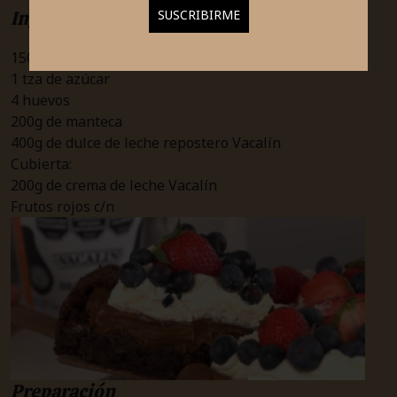
Ingredientes
150g de chocolate
1 tza de azúcar
4 huevos
200g de manteca
400g de dulce de leche repostero Vacalín
Cubierta:
200g de crema de leche Vacalín
Frutos rojos c/n
Preparación