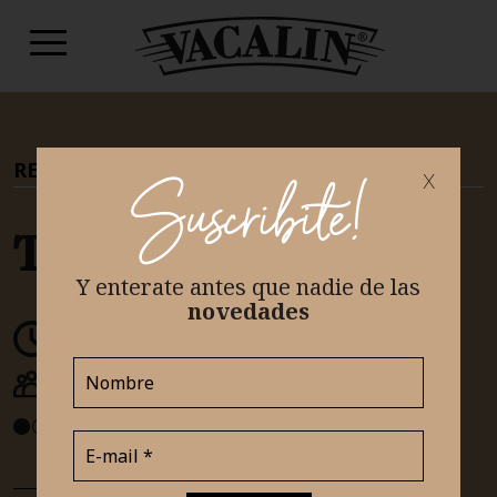
RECETAS
|
TEAM DULCE
x
Suscribite!
Torta bombón
Y enterate antes que nadie
de las
novedades
30 minutos
6 a 8 porciones
INTERMEDIO