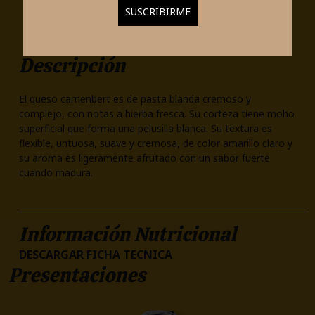
Descripción
El queso camenbert es de pasta blanda cremoso y
complejo, con notas a hierba fresca. Su corteza tiene moho
superficial que forma una pelusilla blanca. Su textura es
flexible, untuosa, suave y cremosa, de color amarillo claro y
su aroma es ligeramente afrutado con un sabor fuerte
cuando madura.
Información Nutricional
DESCARGAR FICHA TECNICA
Presentaciones