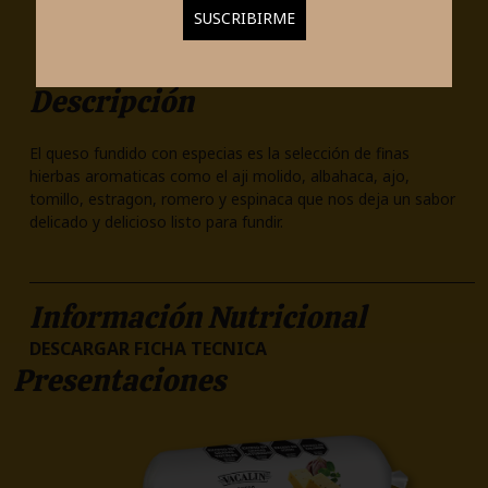
Descripción
El queso fundido con especias es la selección de finas
hierbas aromaticas como el aji molido, albahaca, ajo,
tomillo, estragon, romero y espinaca que nos deja un sabor
delicado y delicioso listo para fundir.
Información Nutricional
DESCARGAR FICHA TECNICA
Presentaciones