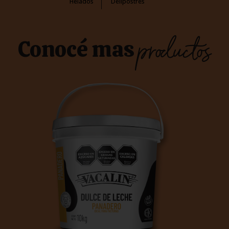
Helados
Delipostres
productos
Conocé mas