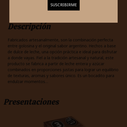
Descripción
Fabricados artesanalmente, son la combinación perfecta
entre golosina y el original sabor argentino. Hechos a base
de dulce de leche, una opción práctica e ideal para disfrutar
a donde vayas. Fiel a la tradición artesanal y natural, este
producto se fabrica a partir de leche entera y azúcar
combinados en proporciones justas para lograr un equilibrio
de texturas, aromas y sabores único. Es un bocadito para
endulzar momentos…
Presentaciones