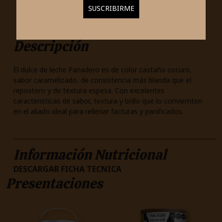
Descripción
El dulce de leche Panadero es de color castaño oscuro,
sabor caramelizado, de consistencia más blanda que el
repostero y de textura espesa. Con excelentes
caracteristicas de sabor, textura y brillo que lo conviernten
en el aliado ideal para rellenar facturas y panificados.
Información Nutricional
DESCARGAR FICHA TECNICA
Presentaciones